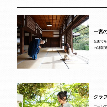
一宮
全国でも
の祈願所
クラ
ゴールデ