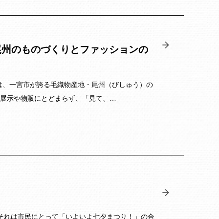
する 尾州のものづくりとファッションの
ES.」は、一宮市が誇る毛織物産地・尾州（びしゅう）の
展示や物販にとどまらず、「見て、…
それは市民にとって「いよいよ七夕まつり！」の合