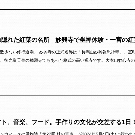
の隠れた紅葉の名所 妙興寺で坐禅体験・一宮の紅
数少ない修行道場。 妙興寺の正式名称は「長嶋山妙興報恩禅寺」。室
、後光厳天皇の勅願寺でもあった格式の高い禅寺です。大本山妙心寺の
フト、音楽、フード。手作りの文化が交差する1日
ンウィークの風物詩「第22回 杜の宮市」が2024年5月4日(土)に行わ