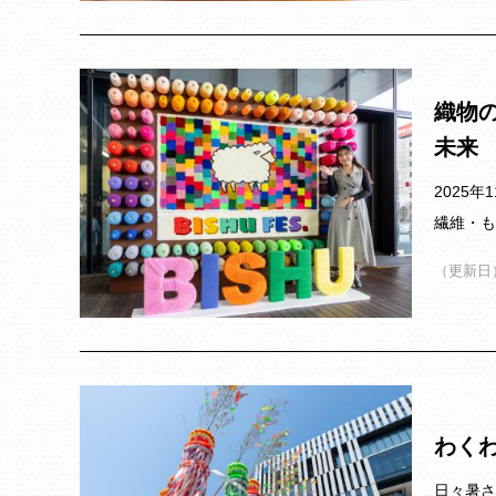
織物の
未来
2025
繊維・も
（更新日）
わく
日々暑さ