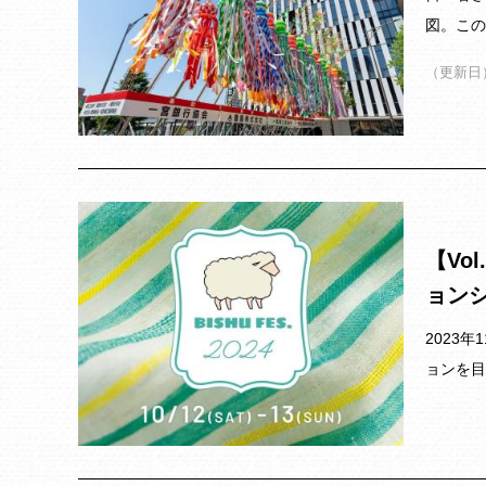
図。この
（更新日）
【Vo
ョン
2023
ョンを目