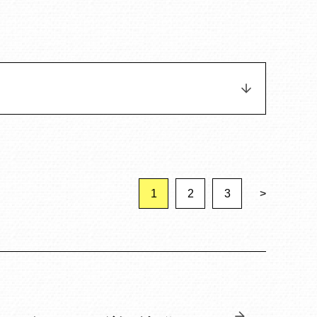
1
2
3
>