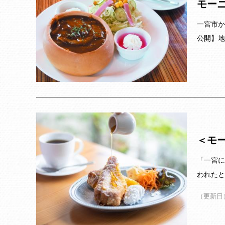
モー
一宮市か
公開】地
＜モ
「一宮に
われたと
（更新日）