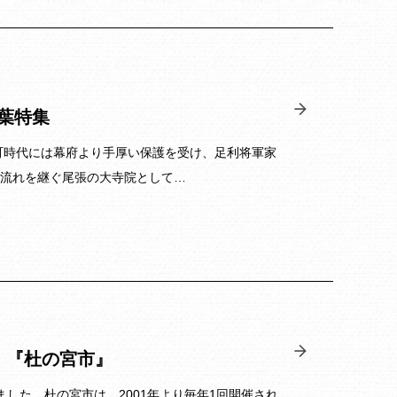
葉特集
町時代には幕府より手厚い保護を受け、足利将軍家
流れを継ぐ尾張の大寺院として…
！『杜の宮市』
れました。杜の宮市は、2001年より毎年1回開催され