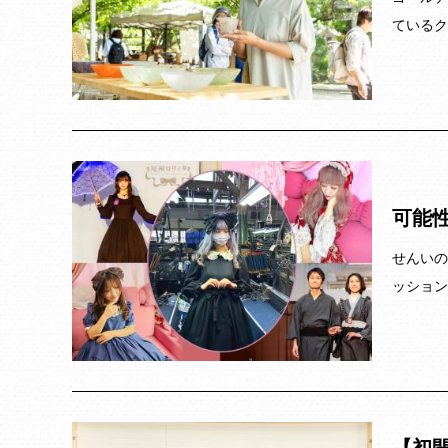
ているク
可能性
せんいの
ッション
【初開