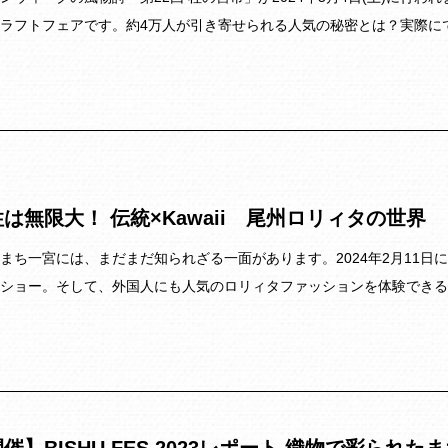
ラフトフェアです。約4万人が引き寄せられる人気の秘密とは？実際に
は無限大！ 伝統×Kawaii 尾州ロリィタの世界
まち一宮には、まだまだ知られざる一面があります。2024年2月11
ショー。そして、外国人にも人気のロリィタファッションを体験できる
催】BISHU FES.2023レポート 織物で彩ら