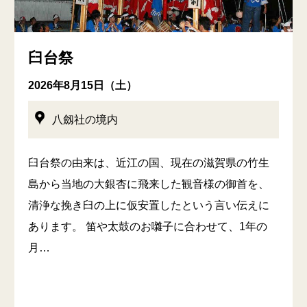
臼台祭
2026年8月15日（土）
八劔社の境内
臼台祭の由来は、近江の国、現在の滋賀県の竹生
島から当地の大銀杏に飛来した観音様の御首を、
清浄な挽き臼の上に仮安置したという言い伝えに
あります。 笛や太鼓のお囃子に合わせて、1年の
月…