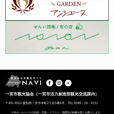
一宮市観光協会（一宮市活力創造部観光交流課内）
〒491-8501 愛知県一宮市本町2丁目5番6号 TEL:0586－28－9131
※本ホームページの内容・写真・イラスト・地図等の転載を固くお断りします。