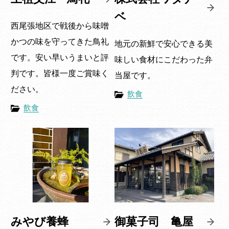
ベ
西尾張地区で戦後から味噌
かつの味を守ってきた鳥礼
地元の新鮮で安心できる美
です。安い早いうまいと評
味しい食材にこだわった弁
判です。皆様一度ご賞味く
当屋です。
ださい。
飲食
飲食
みやび養蜂
御菓子司 亀屋