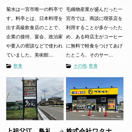
菊水は一宮市唯一の料亭で
毛織物産業が盛んだった一
す。料亭とは、日本料理を
宮市では、商談に喫茶店を
出す高級飲食店のことで、
利用することが多かったた
企業の接待、宴会、政治家
め、ある時店主がコーヒー
や要人の密談などで使われ
に無料で軽食をつけてあげ
ていました。美術館…
たところ、そのサー…
飲食
その他
,
飲食
上祖父江 鳥礼
株式会社ワタナ