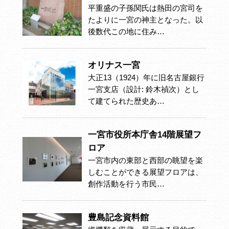
平重盛の子孫関氏は熱田の宮司を
たよりに一宮の神主となった。以
後数代この地に住み…
オリナス一宮
大正13（1924）年に旧名古屋銀行
一宮支店（設計: 鈴木禎次）とし
て建てられた歴史あ…
一宮市役所本庁舎14階展望フ
ロア
一宮市内の東部と西部の眺望を楽
しむことができる展望フロアは、
創作活動を行う市民…
豊島記念資料館