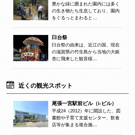
豊かな緑に囲まれた園内には多く
の生き物たち生息しており、園内
をぐるっとまわると…
臼台祭
臼台祭の由来は、近江の国、現在
の滋賀県の竹生島から当地の大銀
杏に飛来した観音様…
近くの観光スポット
尾張一宮駅前ビル（i-ビル）
平成24（2012）年に開設した、図
書館や子育て支援センター、飲食
店等が集まる複合施…