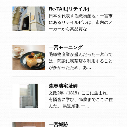
Re-TAiL(リテイル)
日本を代表する織物産地・一宮市
にあるリテイルビルは、市内のメ
ーカーから高品質な…
一宮モーニング
毛織物産業が盛んだった一宮市で
は、商談に喫茶店を利用すること
が多かったため、あ…
森春濤宅址碑
文政2年（1819）ここに生まれ、
有隣舎に学び、45歳までここに住
んだ。 県道尾張 一…
一宮城跡