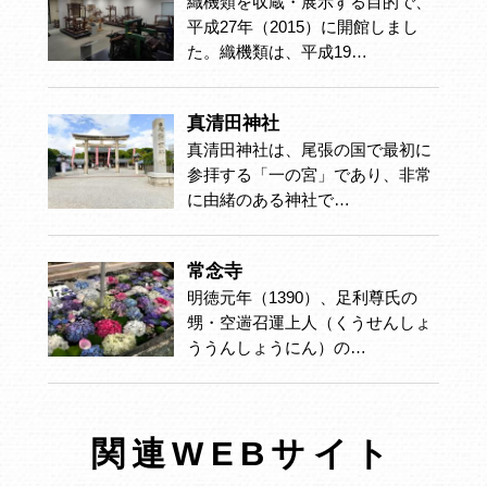
織機類を収蔵・展示する目的で、
平成27年（2015）に開館しまし
た。織機類は、平成19…
真清田神社
真清田神社は、尾張の国で最初に
参拝する「一の宮」であり、非常
に由緒のある神社で…
常念寺
明徳元年（1390）、足利尊氏の
甥・空遄召運上人（くうせんしょ
ううんしょうにん）の…
関連WEBサイト