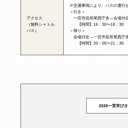
※交通事情により、バスの運行
＜行き＞
アクセス
一宮市役所尾西庁舎→会場付
（無料シャトル
【時間】16：30〜18：30
バス）
＜帰り＞
会場付近→一宮市役所尾西庁
【時間】20：05〜21：30
2026一宮市び