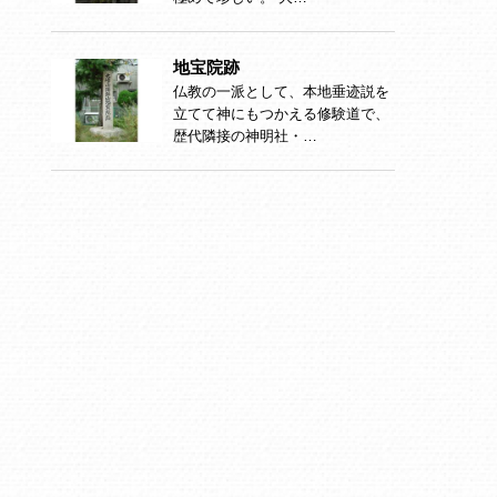
地宝院跡
仏教の一派として、本地垂迹説を
立てて神にもつかえる修験道で、
歴代隣接の神明社・…