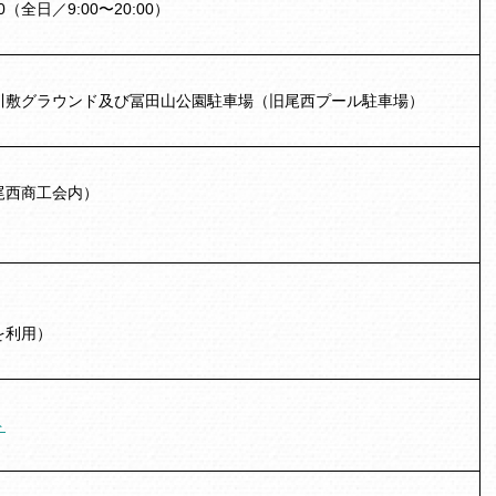
0（全日／9:00〜20:00）
川敷グラウンド及び冨田山公園駐車場（旧尾西プール駐車場）
尾西商工会内）
を利用）
ト