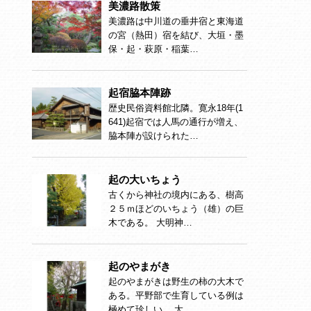
美濃路散策
美濃路は中川道の垂井宿と東海道
の宮（熱田）宿を結び、大垣・墨
保・起・萩原・稲葉…
起宿脇本陣跡
歴史民俗資料館北隣。寛永18年(1
641)起宿では人馬の通行が増え、
脇本陣が設けられた…
起の大いちょう
古くから神社の境内にある、樹高
２５ｍほどのいちょう（雄）の巨
木である。 大明神…
起のやまがき
起のやまがきは野生の柿の大木で
ある。平野部で生育している例は
極めて珍しい。 大…