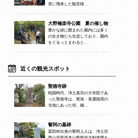
杏に飛来した観音様…
大野極楽寺公園 夏の催し物
豊かな緑に囲まれた園内には多く
の生き物たち生息しており、園内
をぐるっとまわると…
近くの観光スポット
聖徳寺跡
戦国時代、浄土真宗の大寺院であ
った聖徳寺は、尾張・美濃国境の
当地にあった頃、織…
誓阿の墓碑
冨田村出身の誓阿上人は、浄土宗
西山深草派本山誓願寺大勧進職を