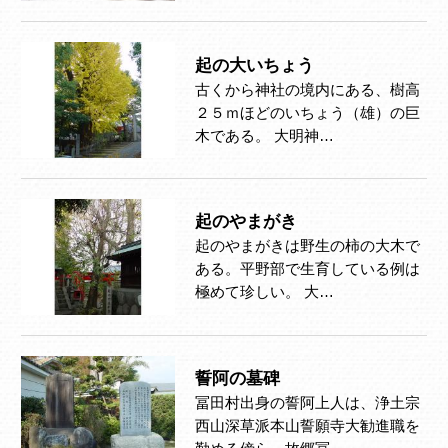
起の大いちょう
古くから神社の境内にある、樹高
２５ｍほどのいちょう（雄）の巨
木である。 大明神…
起のやまがき
起のやまがきは野生の柿の大木で
ある。平野部で生育している例は
極めて珍しい。 大…
誓阿の墓碑
冨田村出身の誓阿上人は、浄土宗
西山深草派本山誓願寺大勧進職を