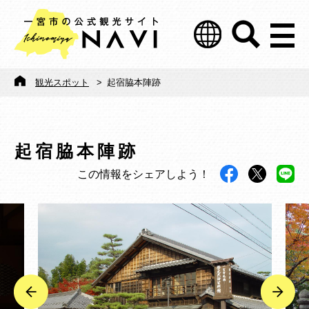
観光スポット
>
起宿脇本陣跡
起宿脇本陣跡
この情報をシェアしよう！