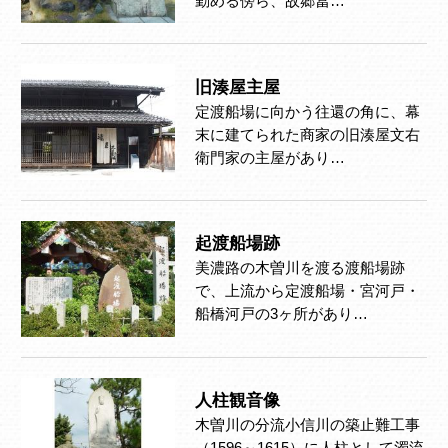
勤める傍ら、故郷冨…
旧湊屋主屋
定渡船場に向かう往還の角に、幕
末に建てられた商家の旧湊屋文右
衛門家の主屋があり…
起渡船場跡
美濃路の木曽川を渡る渡船場跡
で、上流から定渡船場・宮河戸・
船橋河戸の3ヶ所があり…
人柱観音像
木曽川の分流小信川の築止難工事