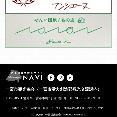
一宮市観光協会（一宮市活力創造部観光交流課内）
〒491-8501 愛知県一宮市本町2丁目5番6号 TEL:0586－28－9131
※本ホームページの内容・写真・イラスト・地図等の転載を固くお断りします。
©Copyright 一宮観光協会.All Rights Reserved.