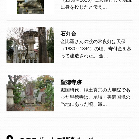
（1596～1615）に人柱として濁流
に身を投じたと伝え…
石灯台
金比羅さんの渡の常夜灯は天保
（1830～1844）の頃、寄付金を募
って建造された。 金…
聖徳寺跡
戦国時代、浄土真宗の大寺院であ
った聖徳寺は、尾張・美濃国境の
当地にあった頃、織…