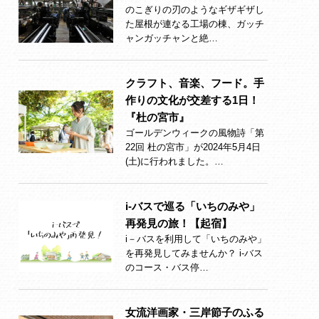
のこぎりの刃のようなギザギザし
た屋根が連なる工場の棟、ガッチ
ャンガッチャンと絶…
クラフト、音楽、フード。手
作りの文化が交差する1日！
『杜の宮市』
ゴールデンウィークの風物詩「第
22回 杜の宮市」が2024年5月4日
(土)に行われました。…
i-バスで巡る「いちのみや」
再発見の旅！【起宿】
i－バスを利用して「いちのみや」
を再発見してみませんか？ i-バス
のコース・バス停…
女流洋画家・三岸節子のふる