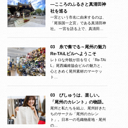
―こころのふるさと真清田神
社を巡る
一宮という市名に由来するのは、
「尾張国一之宮」である真清田神
社。 一宮を語る上で、真清田…
03 糸で奏でる～尾州の魅力
Re-TAiLビルへようこそ
レトロな外観が目を引く「Re-TAi
L」尾西繊維協会ビルの魅力と、
心ときめく尾州素材のマーケッ
ト…
03 びしゅうは、楽しい。
「尾州のカレント」の物語。
尾州と私たちを結ぶ、尾州好きた
ちのサークル「尾州のカレン
ト」。日本一の毛織物産地・尾州
の…