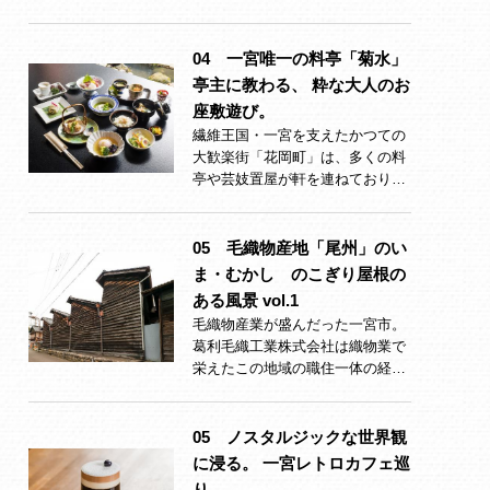
04 一宮唯一の料亭「菊水」
亭主に教わる、 粋な大人のお
座敷遊び。
繊維王国・一宮を支えたかつての
大歓楽街「花岡町」は、多くの料
亭や芸妓置屋が軒を連ねており…
05 毛織物産地「尾州」のい
ま・むかし のこぎり屋根の
ある風景 vol.1
毛織物産業が盛んだった一宮市。
葛利毛織工業株式会社は織物業で
栄えたこの地域の職住一体の経…
05 ノスタルジックな世界観
に浸る。 一宮レトロカフェ巡
り