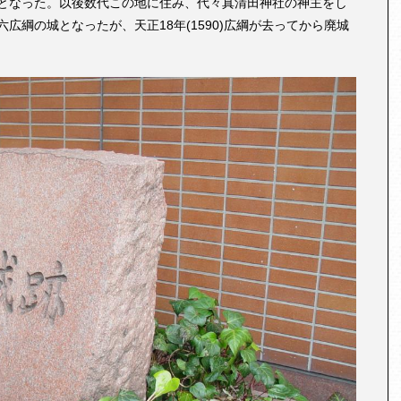
となった。以後数代この地に住み、代々真清田神社の神主をし
綱の城となったが、天正18年(1590)広綱が去ってから廃城