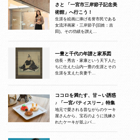
さと 「一宮市三岸節子記念美
術館」へ行こう！
生涯を絵画に捧げ名誉市民である
女流洋画家・三岸節子(旧姓：吉
田)。その功績を讃え…
一豊と千代の年譜と家系図
信長・秀吉・家康という天下人た
ちに仕えた山内一豊の生涯とその
生涯を支えた良妻千…
ココロを満たす、甘～い誘惑
♪ 「一宮パティスリー」特集
地元で愛される昔ながらのケーキ
屋さんから、宝石のように洗練さ
れたケーキが並ぶパ…