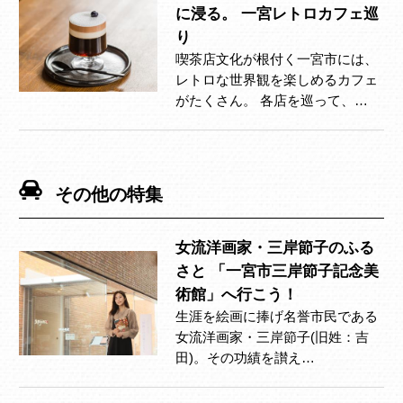
に浸る。 一宮レトロカフェ巡
り
喫茶店文化が根付く一宮市には、
レトロな世界観を楽しめるカフェ
がたくさん。 各店を巡って、…
その他の特集
女流洋画家・三岸節子のふる
さと 「一宮市三岸節子記念美
術館」へ行こう！
生涯を絵画に捧げ名誉市民である
女流洋画家・三岸節子(旧姓：吉
田)。その功績を讃え…