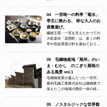
04 一宮唯一の料亭「菊水」
亭主に教わる、 粋な大人のお
座敷遊び。
繊維王国・一宮を支えたかつての
大歓楽街「花岡町」は、多くの料
亭や芸妓置屋が軒を連ねており…
05 毛織物産地「尾州」のい
ま・むかし のこぎり屋根の
ある風景 vol.1
毛織物産業が盛んだった一宮市。
葛利毛織工業株式会社は織物業で
栄えたこの地域の職住一体の経…
05 ノスタルジックな世界観