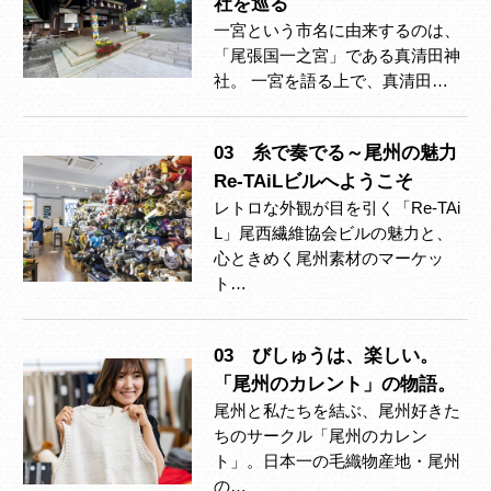
社を巡る
一宮という市名に由来するのは、
「尾張国一之宮」である真清田神
社。 一宮を語る上で、真清田…
03 糸で奏でる～尾州の魅力
Re-TAiLビルへようこそ
レトロな外観が目を引く「Re-TAi
L」尾西繊維協会ビルの魅力と、
心ときめく尾州素材のマーケッ
ト…
03 びしゅうは、楽しい。
「尾州のカレント」の物語。
尾州と私たちを結ぶ、尾州好きた
ちのサークル「尾州のカレン
ト」。日本一の毛織物産地・尾州
の…