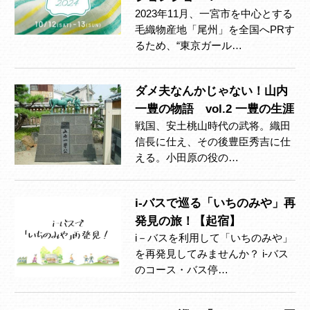
2023年11月、一宮市を中心とする
毛織物産地「尾州」を全国へPRす
るため、“東京ガール…
ダメ夫なんかじゃない！山内
一豊の物語 vol.2 一豊の生涯
戦国、安土桃山時代の武将。織田
信長に仕え、その後豊臣秀吉に仕
える。小田原の役の…
i-バスで巡る「いちのみや」再
発見の旅！【起宿】
i－バスを利用して「いちのみや」
を再発見してみませんか？ i-バス
のコース・バス停…