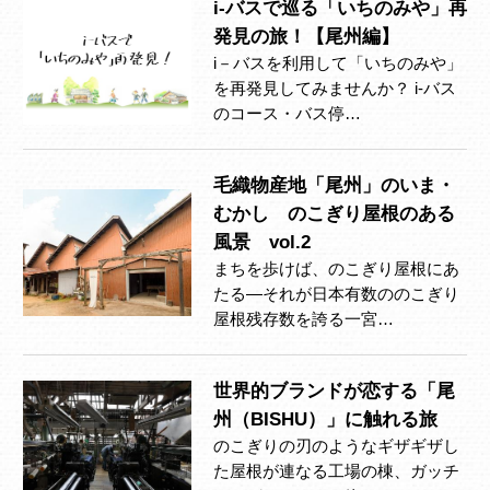
i-バスで巡る「いちのみや」再
発見の旅！【尾州編】
i－バスを利用して「いちのみや」
を再発見してみませんか？ i-バス
のコース・バス停…
毛織物産地「尾州」のいま・
むかし のこぎり屋根のある
風景 vol.2
まちを歩けば、のこぎり屋根にあ
たる―それが日本有数ののこぎり
屋根残存数を誇る一宮…
世界的ブランドが恋する「尾
州（BISHU）」に触れる旅
のこぎりの刃のようなギザギザし
た屋根が連なる工場の棟、ガッチ