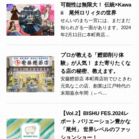
可能性は無限大！ 伝統×Kawa
ii 尾州ロリィタの世界
せんいのまち一宮には、まだまだ
知られざる一面があります。2024
年2月11日に本町商店…
プロが教える「鰹節削り体
験」が人気！ また寄りたくな
る店の秘密、教えます。
安藤鰹節店 本町商店街でひときわ
元気なこの店、創業は江戸時代の
末期嘉永年間（←ペ…
【Vol.2】BISHU FES.2024レ
ポート バリエーション豊かな
「尾州」 世界レベルのファッ
ションショー！