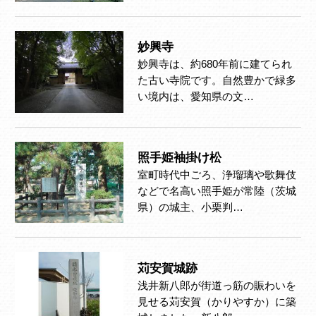
妙興寺
妙興寺は、約680年前に建てられ
た古い寺院です。自然豊かで緑多
い境内は、愛知県の文…
照手姫袖掛け松
室町時代中ごろ、浄瑠璃や歌舞伎
などで名高い照手姫が常陸（茨城
県）の城主、小栗判…
苅安賀城跡
浅井新八郎が街道っ筋の賑わいを
見せる苅安賀（かりやすか）に築