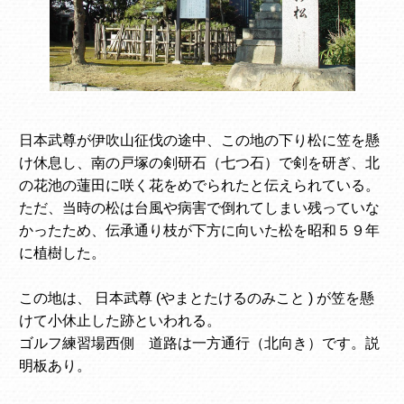
日本武尊が伊吹山征伐の途中、この地の下り松に笠を懸
け休息し、南の戸塚の剣研石（七つ石）で剣を研ぎ、北
の花池の蓮田に咲く花をめでられたと伝えられている。
ただ、当時の松は台風や病害で倒れてしまい残っていな
かったため、伝承通り枝が下方に向いた松を昭和５９年
に植樹した。
この地は、 日本武尊 (やまとたけるのみこと ) が笠を懸
けて小休止した跡といわれる。
ゴルフ練習場西側 道路は一方通行（北向き）です。説
明板あり。