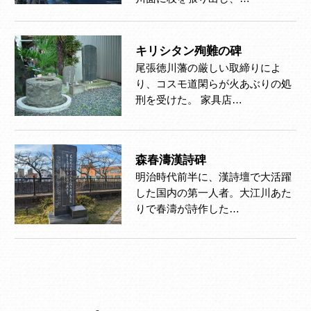
キリシタン殉難の碑
尾張徳川藩の厳しい取締りによ
り、コスモ道閑らが火あぶりの処
刑を受けた。 家具店…
森春濤漢詩碑
明治時代前半に、漢詩壇で大活躍
した国内の第一人者。大江川あた
りで春濤が詩作した…