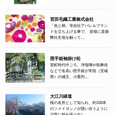
宮田毛織工業株式会社
「色と柄」等自社アパレルブラン
ドを立ち上げる事で、 皆様に直接
弊社生地を触って…
照手姫袖掛け松
室町時代中ごろ、浄瑠璃や歌舞伎
などで名高い照手姫が常陸（茨城
県）の城主、小栗判…
大江川緑道
桜の名所として知られ、約330本
のソメイヨシノが競い合うように
川面に枝を張り出し、…