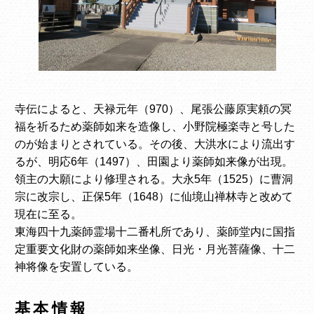
寺伝によると、天禄元年（970）、尾張公藤原実頼の冥
福を祈るため薬師如来を造像し、小野院極楽寺と号した
のが始まりとされている。その後、大洪水により流出す
るが、明応6年（1497）、田園より薬師如来像が出現。
領主の大願により修理される。大永5年（1525）に曹洞
宗に改宗し、正保5年（1648）に仙境山禅林寺と改めて
現在に至る。
東海四十九薬師霊場十二番札所であり、薬師堂内に国指
定重要文化財の薬師如来坐像、日光・月光菩薩像、十二
神将像を安置している。
基本情報