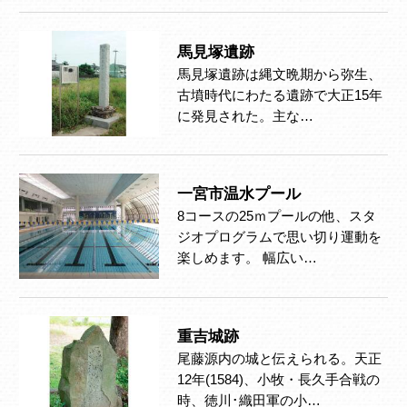
馬見塚遺跡
馬見塚遺跡は縄文晩期から弥生、
古墳時代にわたる遺跡で大正15年
に発見された。主な…
一宮市温水プール
8コースの25ｍプールの他、スタ
ジオプログラムで思い切り運動を
楽しめます。 幅広い…
重吉城跡
尾藤源内の城と伝えられる。天正
12年(1584)、小牧・長久手合戦の
時、徳川･織田軍の小…