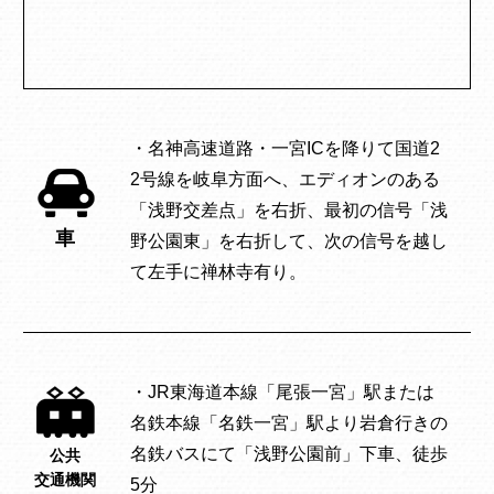
・名神高速道路・一宮ICを降りて国道2
2号線を岐阜方面へ、エディオンのある
「浅野交差点」を右折、最初の信号「浅
車
野公園東」を右折して、次の信号を越し
て左手に禅林寺有り。
・JR東海道本線「尾張一宮」駅または
名鉄本線「名鉄一宮」駅より岩倉行きの
名鉄バスにて「浅野公園前」下車、徒歩
公共
交通機関
5分