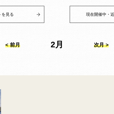
トを見る
現在開催中・
2月
< 前月
次月 >