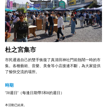
杜之宮集市
市民通過自己的雙手恢復了真清田神社門前熱鬧一時的市
集。各種藝術、音樂、美食等小店接連不斷，為大家提供
了愉快交流的場所。
時期
“38週日”（每逢日期帶3和8的週日）
本活動已結束。