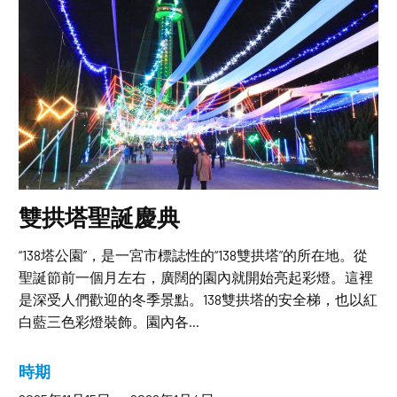
雙拱塔聖誕慶典
“138塔公園”，是一宮市標誌性的“138雙拱塔”的所在地。從
聖誕節前一個月左右，廣闊的園內就開始亮起彩燈。這裡
是深受人們歡迎的冬季景點。138雙拱塔的安全梯，也以紅
白藍三色彩燈裝飾。園內各...
時期