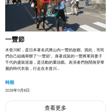
一豐節
木曾川町，是日本著名武將山內一豐的故鄉。因此，市民
們自己組織舉辦了“一豐節”。身著戎裝的一豐將軍與妻子
千代的盛裝巡遊，是活動的重頭戲。表演者們熱鬧身穿華
麗的時代衣裝，行走在木曾川...
時期
2026年11月8日
查看更多