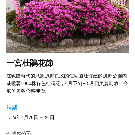
一宮杜鵑花節
在戰國時代的武將浅野長政的住宅遺址修建的浅野公園內
栽種著1,000株各色杜鵑花，4月下旬～5月初美麗綻放，令
眾多遊客心曠神怡。
時期
2026年4月25日 ～ 26日
本活動已結束。