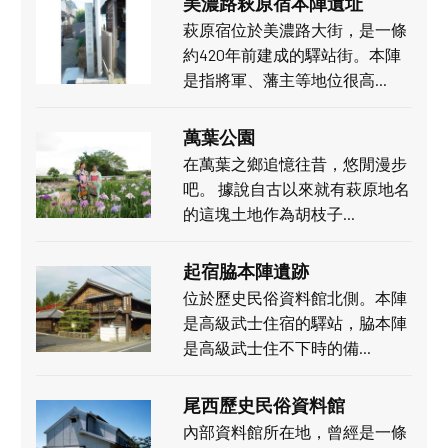
美濃路萩原宿本陣遺址
萩原宿位於美濃路大街，是一條
約420年前建成的驛站街。本陣
是指將軍、藩主等地位很高…
萬葉公園
在萬葉之鄉追憶往昔，悠閒漫步
吧。 據說自古以來就有萩原地名
的這塊土地作為胡枝子…
起宿脇本陣遺跡
位於歷史民俗資料館北側。本陣
是高級武士住宿的驛站，脇本陣
是高級武士住不下時的備…
尾西歷史民俗資料館
內部資料館所在地，曾經是一條