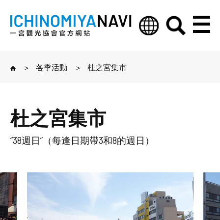
>
各季活動
>
杜之宮集市
杜之宮集市
“38週日”（每逢日期帶3和8的週日）