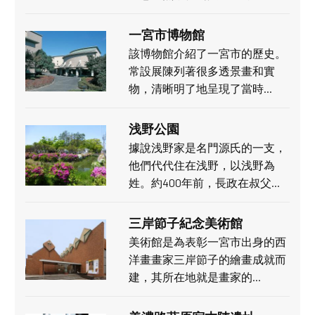
一宮市博物館
該博物館介紹了一宮市的歷史。
常設展陳列著很多透景畫和實
物，清晰明了地呈現了當時…
浅野公園
據說浅野家是名門源氏的一支，
他們代代住在浅野，以浅野為
姓。約400年前，長政在叔父…
三岸節子紀念美術館
美術館是為表彰一宮市出身的西
洋畫畫家三岸節子的繪畫成就而
建，其所在地就是畫家的…