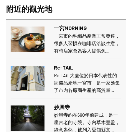
附近的觀光地
一宮MORNING
一宮市的毛織品產業非常發達，
很多人習慣在咖啡店洽談生意，
有時店家會為客人提供免…
Re-TAiL
Re-TAiL大廈位於日本代表性的
紡織品產地一宮市，是一家匯集
了市內各廠商生產的高質量…
妙興寺
妙興寺約在680年前建成，是一
座古老的寺院。寺內草木豐盈，
綠意盎然，被列入愛知縣文…