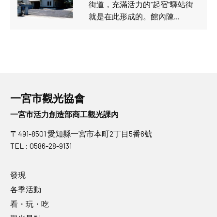
街道，充滿活力的“起宿”驛站街
就是在此形成的。館內陳…
一宮市觀光協會
一宮市活力創造部商工觀光課內
〒491-8501 愛知縣一宮市本町2丁目5番6號
TEL : 0586-28-9131
發現
各季活動
看・玩・吃