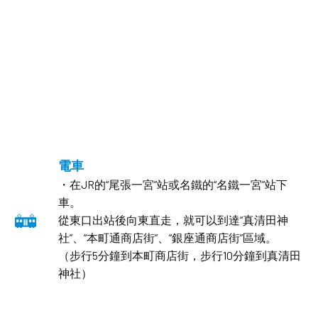
電車
・在JR的“尾張一宮”站或名鐵的“名鐵一宮”站下
車。
從東口出站後向東直走，就可以到達“真清田神
社”、“本町通商店街”、“銀座通商店街”區域。
（步行5分鐘到本町商店街，步行10分鐘到真清田
神社）