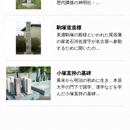
歴代隣接の神明社・…
駒塚道道標
美濃駒塚の殿様といわれた尾張藩
の家老石河佐渡守が名古屋へ参勤
するために開いたの…
小塚直持の墓碑
幕末から明治の初めに生き、本居
大平の門下で国学、漢学などを学
んだ小塚直持の墓碑…