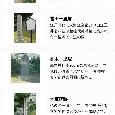
冨田一里塚
江戸時代に東海道宮宿と中山道垂
井宿を結ぶ脇往環美濃路に築かれ
た一里塚で、道の両…
高木一里塚
高木神社南200ｍの東塚跡に一里
塚碑が設置されている。明治初年
まで街道の両側に塚も…
地宝院跡
仏教の一派として、本地垂迹説を
立てて神にもつかえる修験道で、