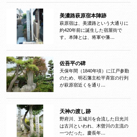
美濃路萩原宿本陣跡
萩原宿は、美濃路という大通りに
約420年前に誕生した宿屋街で
す。本陣とは、将軍や藩…
佐吾平の碑
天保年間（1840年頃）に江戸参勤
のため、明石藩主松平斉宣の行列
が萩原宿近くを通り…
天神の渡し跡
野府川、五城川を合流した日光川
は古川といわれ、木曽川の主流の
一つだった。慶長年…