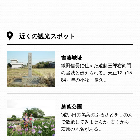
近くの観光スポット
吉藤城址
織田信長に仕えた遠藤三郎右衛門
の居城と伝えられる。天正12（15
84）年の小牧・長久…
萬葉公園
"遠い日の萬葉のふるさとをしのん
で散策してみませんか" 古くから
萩原の地名がある…