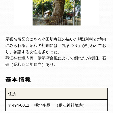
尾張名所図会にある小田切春江の描いた鞆江神社の境内
にみられる。昭和の初期には「乳まつり」が行われてお
り、参詣する女性も多かった。
鞆江神社境内奥 伊勢湾台風によって倒れたが復旧。石
碑（昭和５２年建立）あり。
基本情報
住所
〒494-0012 明地字鞆 （鞆江神社境内）