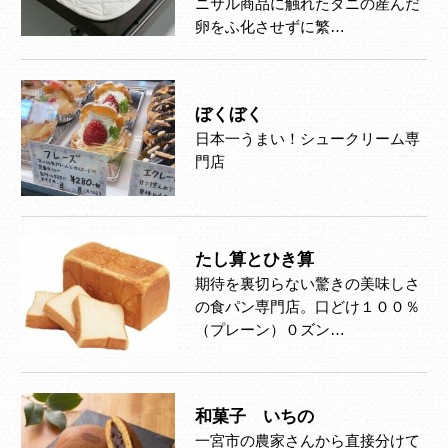
ニサル商品に触れたダニの産んだ
卵をふ化させずに繁…
ぼくぼく
日本一うまい！シュークリーム専
門店
たし算とひき算
期待を裏切らない驚きの美味しさ
の食パン専門店。口どけ１００％
（プレーン）０ズン…
和菓子 いちの
一宮市の農家さんから直接分けて