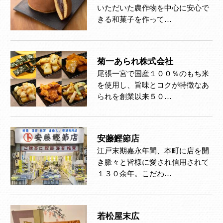
いただいた農作物を中心に安心で
きる和菓子を作って…
菊一あられ株式会社
尾張一宮で国産１００％のもち米
を使用し、旨味とコクが特徴なあ
られを創業以来５０…
安藤鰹節店
江戸末期嘉永年間、本町に店を開
き脈々と皆様に愛され信用されて
１３０余年。こだわ…
若松屋末広