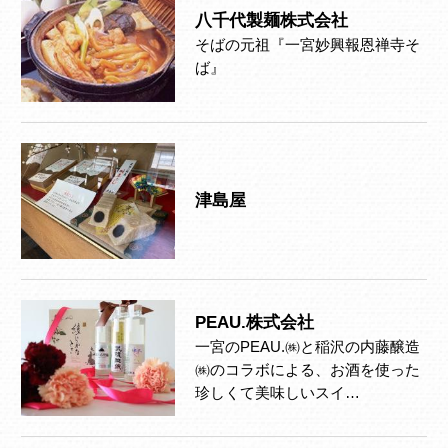
八千代製麺株式会社
そばの元祖『一宮妙興報恩禅寺そ
ば』
津島屋
PEAU.株式会社
一宮のPEAU.㈱と稲沢の内藤醸造
㈱のコラボによる、お酒を使った
珍しくて美味しいスイ…