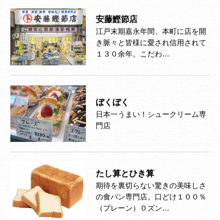
安藤鰹節店
江戸末期嘉永年間、本町に店を開
き脈々と皆様に愛され信用されて
１３０余年。こだわ…
ぼくぼく
日本一うまい！シュークリーム専
門店
たし算とひき算
期待を裏切らない驚きの美味しさ
の食パン専門店。口どけ１００％
（プレーン）０ズン…