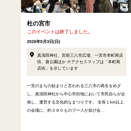
杜の宮市
このイベントは終了しました。
2026年5月3日(日)
真清田神社、宮前三八市広場、一宮市本町商店
街、葵公園ほか ※アクセスマップは「本町商
店街」を示しています
一宮のまちの始まりと言われる三八市の再生をめざ
し、真清田神社から中心市街地において市民自らが企
画し、運営する文化的なまつりです。 全長１km以上
の会場に、約３８０ものブースが並び会…