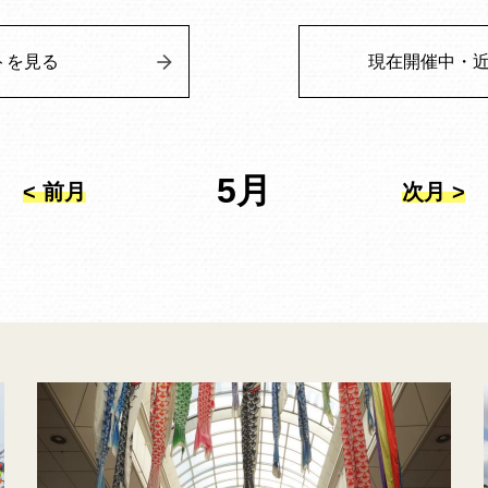
トを見る
現在開催中・
5月
< 前月
次月 >