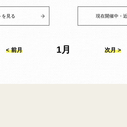
トを見る
現在開催中・
1月
< 前月
次月 >