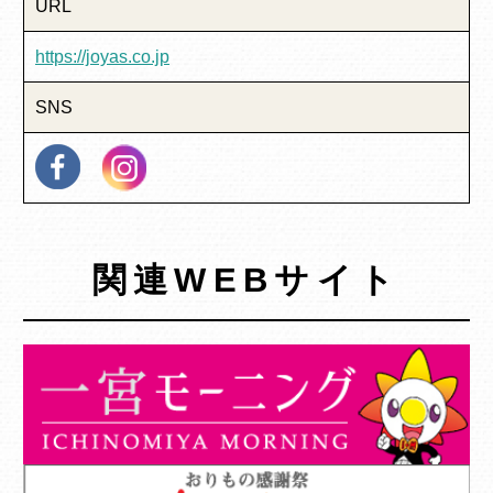
URL
https://joyas.co.jp
SNS
関連WEBサイト