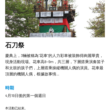
石刀祭
慶典上，3輛被稱為“花車”的人力彩車被裝飾得絢麗華貴，
現身活動現場。花車高8~9m，共三層，下層搭乘演奏笛子
和太鼓的孩子們，上層搭乘操縱機關人偶的演員。花車最
頂層的機關人偶，根據故事情...
時期
4月19日後的第一個週日
本活動已結束。