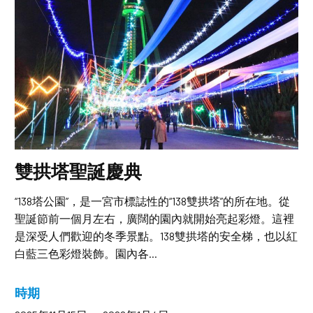
雙拱塔聖誕慶典
“138塔公園”，是一宮市標誌性的“138雙拱塔”的所在地。從
聖誕節前一個月左右，廣闊的園內就開始亮起彩燈。這裡
是深受人們歡迎的冬季景點。138雙拱塔的安全梯，也以紅
白藍三色彩燈裝飾。園內各...
時期