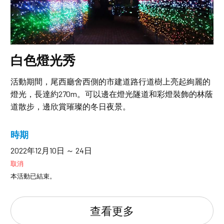
白色燈光秀
活動期間，尾西廳舍西側的市建道路行道樹上亮起絢麗的
燈光，長達約270m。可以邊在燈光隧道和彩燈裝飾的林蔭
道散步，邊欣賞璀璨的冬日夜景。
時期
2022年12月10日 ～ 24日
取消
本活動已結束。
查看更多