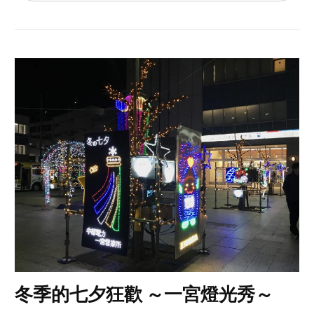
冬季的七夕狂歡 ～一宮燈光秀～