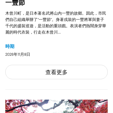
一豐節
木曾川町，是日本著名武將山內一豐的故鄉。因此，市民
們自己組織舉辦了“一豐節”。身著戎裝的一豐將軍與妻子
千代的盛裝巡遊，是活動的重頭戲。表演者們熱鬧身穿華
麗的時代衣裝，行走在木曾川...
時期
2026年11月8日
查看更多