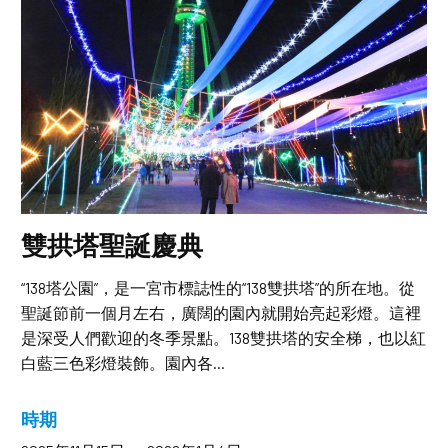
雙拱塔聖誕慶典
“138塔公園”，是一宮市標誌性的“138雙拱塔”的所在地。從
聖誕節前一個月左右，廣闊的園內就開始亮起彩燈。這裡
是深受人們歡迎的冬季景點。138雙拱塔的安全梯，也以紅
白藍三色彩燈裝飾。園內各...
時期