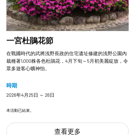
一宮杜鵑花節
在戰國時代的武將浅野長政的住宅遺址修建的浅野公園內
栽種著1,000株各色杜鵑花，4月下旬～5月初美麗綻放，令
眾多遊客心曠神怡。
時期
2026年4月25日 ～ 26日
本活動已結束。
查看更多