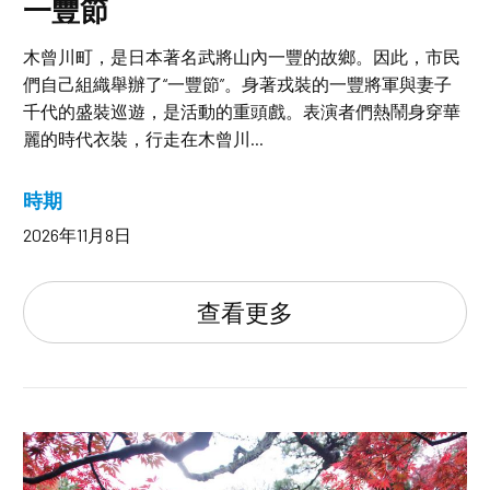
一豐節
木曾川町，是日本著名武將山內一豐的故鄉。因此，市民
們自己組織舉辦了“一豐節”。身著戎裝的一豐將軍與妻子
千代的盛裝巡遊，是活動的重頭戲。表演者們熱鬧身穿華
麗的時代衣裝，行走在木曾川...
時期
2026年11月8日
查看更多