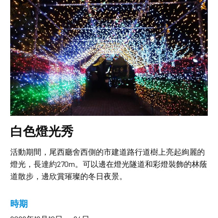
白色燈光秀
活動期間，尾西廳舍西側的市建道路行道樹上亮起絢麗的
燈光，長達約270m。可以邊在燈光隧道和彩燈裝飾的林蔭
道散步，邊欣賞璀璨的冬日夜景。
時期