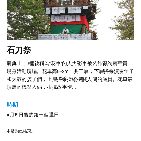
石刀祭
慶典上，3輛被稱為“花車”的人力彩車被裝飾得絢麗華貴，
現身活動現場。花車高8~9m，共三層，下層搭乘演奏笛子
和太鼓的孩子們，上層搭乘操縱機關人偶的演員。花車最
頂層的機關人偶，根據故事情...
時期
4月19日後的第一個週日
本活動已結束。