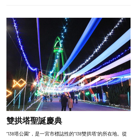
雙拱塔聖誕慶典
“138塔公園”，是一宮市標誌性的“138雙拱塔”的所在地。從