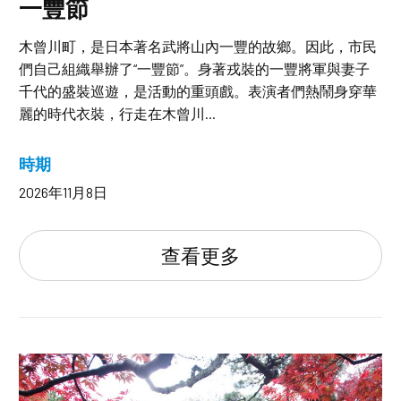
一豐節
木曾川町，是日本著名武將山內一豐的故鄉。因此，市民
們自己組織舉辦了“一豐節”。身著戎裝的一豐將軍與妻子
千代的盛裝巡遊，是活動的重頭戲。表演者們熱鬧身穿華
麗的時代衣裝，行走在木曾川...
時期
2026年11月8日
查看更多