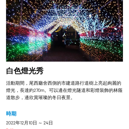
白色燈光秀
活動期間，尾西廳舍西側的市建道路行道樹上亮起絢麗的
燈光，長達約270m。可以邊在燈光隧道和彩燈裝飾的林蔭
道散步，邊欣賞璀璨的冬日夜景。
時期
2022年12月10日 ～ 24日