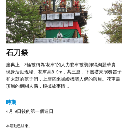
石刀祭
慶典上，3輛被稱為“花車”的人力彩車被裝飾得絢麗華貴，
現身活動現場。花車高8~9m，共三層，下層搭乘演奏笛子
和太鼓的孩子們，上層搭乘操縱機關人偶的演員。花車最
頂層的機關人偶，根據故事情...
時期
4月19日後的第一個週日
本活動已結束。