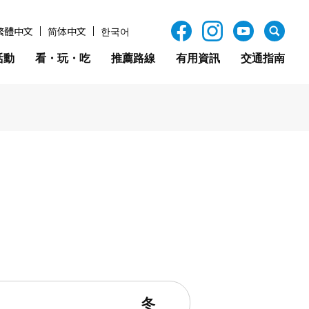
繁體中文
简体中文
한국어
活動
看・玩・吃
推薦路線
有用資訊
交通指南
冬