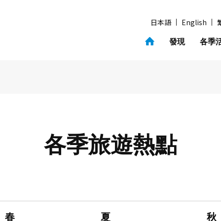
日本語
English
發現
各季
各季
旅遊熱點
春
夏
秋