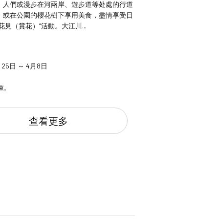
，人們或漫步在河兩岸、遊步道等处處的行道
，或在公園的櫻花樹下享用美食，盡情享受日
花見（賞花）”活動。大江川...
月25日 ～ 4月8日
束。
查看更多