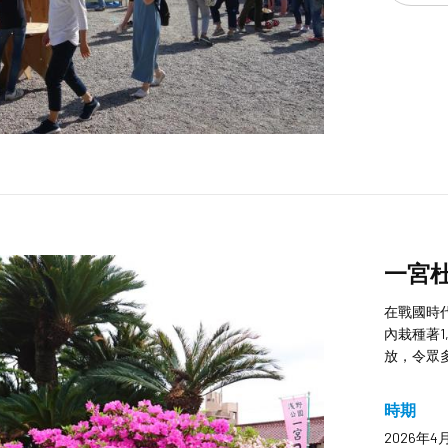
一宮
在戰國時
內栽種著1
放，令眾
時期
2026年4