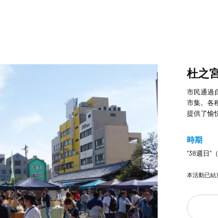
杜之
市民通過
市集。各
提供了愉
時期
“38週日
本活動已結