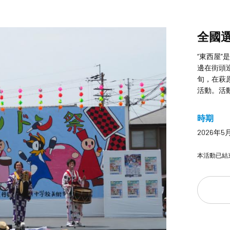
全國
“東西屋
邊在街頭
旬，在萩
活動。活動
時期
2026年5
本活動已結