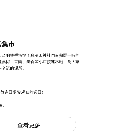
宮集市
自己的雙手恢復了真清田神社門前熱鬧一時的
種藝術、音樂、美食等小店接連不斷，為大家
快交流的場所。
”（每逢日期帶3和8的週日）
束。
查看更多