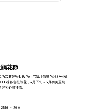
杜鵑花節
代的武將浅野長政的住宅遺址修建的浅野公園
,000株各色杜鵑花，4月下旬～5月初美麗綻
多遊客心曠神怡。
月25日 ～ 26日