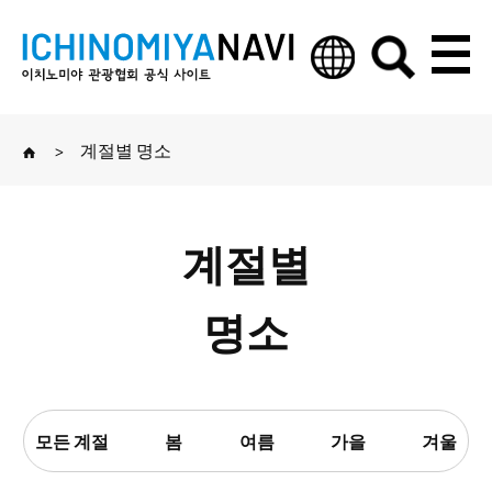
>
계절별 명소
계절별
명소
모든 계절
봄
여름
가을
겨울