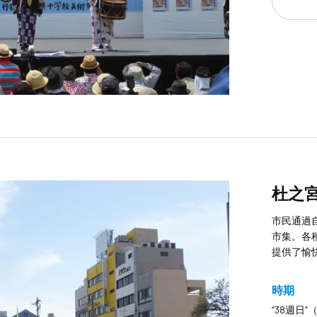
杜之
市民通過
市集。各
提供了愉
時期
“38週日