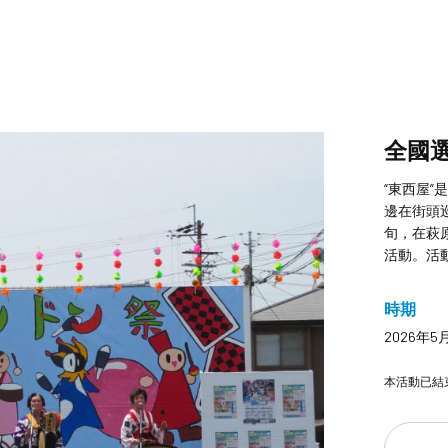
全國
“東西屋
邊在街頭
旬，在萩
活動。活動
時期
2026年5
本活動已結