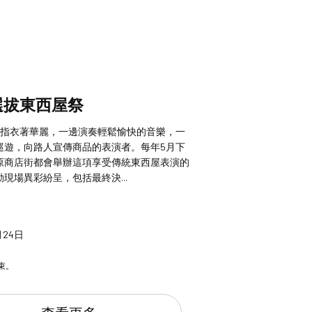
選拔東西屋祭
”是指衣著華麗，一邊演奏輕鬆愉快的音樂，一
巡遊，向路人宣傳商品的表演者。每年5月下
原商店街都會舉辦這項享受傳統東西屋表演的
現場異彩紛呈，包括最終決...
月24日
束。