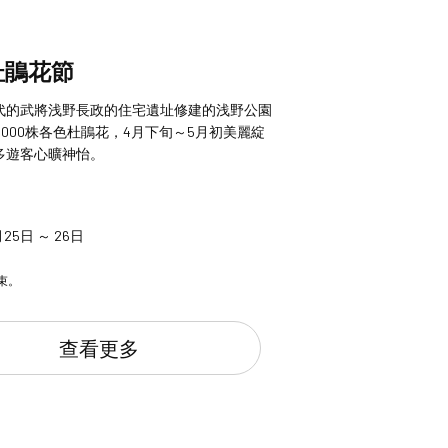
杜鵑花節
代的武將浅野長政的住宅遺址修建的浅野公園
,000株各色杜鵑花，4月下旬～5月初美麗綻
多遊客心曠神怡。
月25日 ～ 26日
束。
查看更多