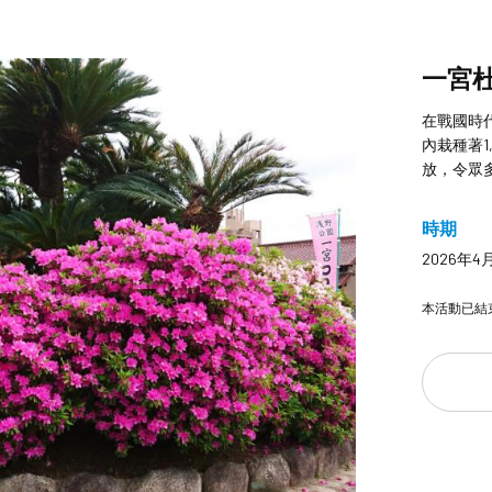
一宮
在戰國時
內栽種著1
放，令眾
時期
2026年4
本活動已結