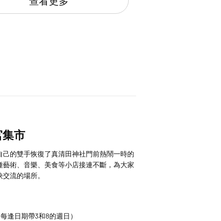
查看更多
宮集市
自己的雙手恢復了真清田神社門前熱鬧一時的
種藝術、音樂、美食等小店接連不斷，為大家
快交流的場所。
”（每逢日期帶3和8的週日）