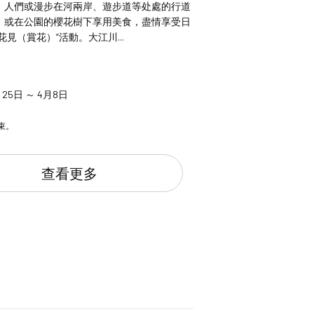
，人們或漫步在河兩岸、遊步道等处處的行道
，或在公園的櫻花樹下享用美食，盡情享受日
花見（賞花）”活動。大江川...
月25日 ～ 4月8日
束。
查看更多