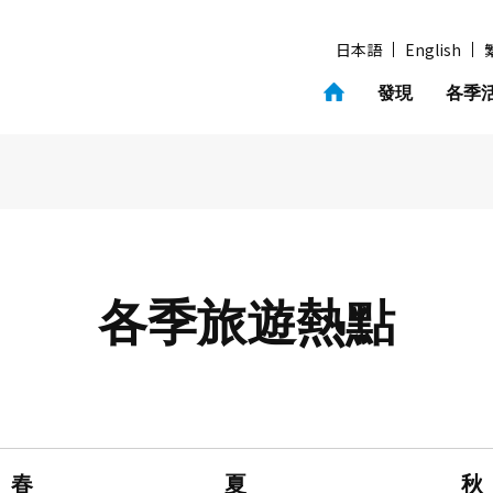
日本語
English
發現
各季
各季
旅遊熱點
春
夏
秋