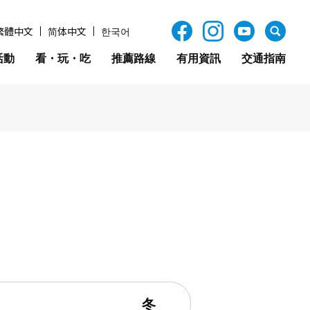
繁體中文
简体中文
한국어
活動
看・玩・吃
推薦路線
有用資訊
交通指南
冬