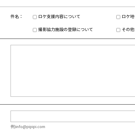
件名：
ロケ支援内容について
ロケ地
撮影協力施設の登録について
その他
例)info@pipipi.com