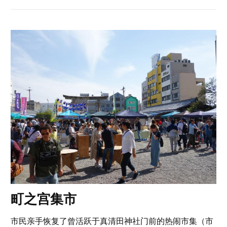
町之宫集市
市民亲手恢复了曾活跃于真清田神社门前的热闹市集（市