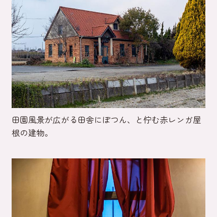
田園風景が広がる田舎にぽつん、と佇む赤レンガ屋
根の建物。