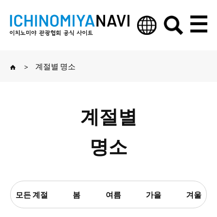
>
계절별 명소
계절별
명소
모든 계절
봄
여름
가을
겨울