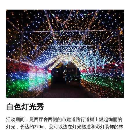
白色灯光秀
活动期间，尾西厅舍西侧的市建道路行道树上燃起绚丽的
灯光，长达约270m。您可以边在灯光隧道和彩灯装饰的林