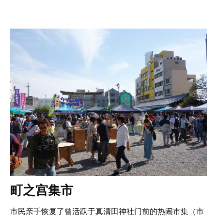
町之宫集市
市民亲手恢复了曾活跃于真清田神社门前的热闹市集（市